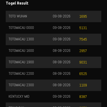
Togel Result
TOTO WUHAN
09-08-2026
OR
1695
TOTOMACAU 0000
09-08-2026
OR
5131
TOTOMACAU 1300
09-08-2026
TE
7545
TOTOMACAU 1600
08-08-2026
OR
2957
TOTOMACAU 1900
08-08-2026
KE
9031
TOTOMACAU 2200
08-08-2026
TE
6525
TOTOMACAU 2300
08-08-2026
HK 
1109
KENTUCKY MID
09-08-2026
CA
8387