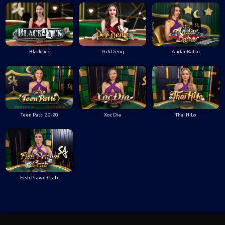
Blackjack
Pok Deng
Andar Bahar
Teen Patti 20-20
Xoc Dia
Thai HiLo
Fish Prawn Crab