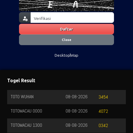
Daftar
Close
Desktop
Wap
Togel Result
TOTO WUHAN
08-08-2026
3454
TOTOMACAU 0000
08-08-2026
4072
TOTOMACAU 1300
08-08-2026
0342