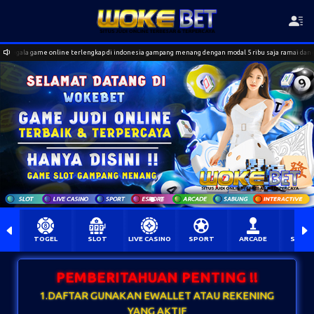
gala game online terlengkap di indonesia gampang menang dengan modal 5 ribu saja ramai dan gamp
TOGEL
SLOT
LIVE CASINO
SPORT
ARCADE
SABU
PEMBERITAHUAN PENTING !!
1.DAFTAR GUNAKAN EWALLET ATAU REKENING
YANG AKTIF