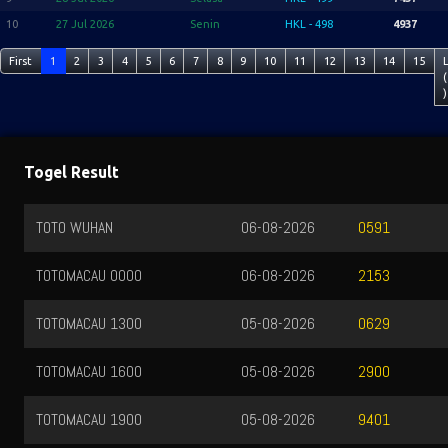
10
27 Jul 2026
Senin
HKL - 498
4937
First
1
2
3
4
5
6
7
8
9
10
11
12
13
14
15
(
)
Togel Result
TOTO WUHAN
06-08-2026
0591
TOTOMACAU 0000
06-08-2026
2153
TOTOMACAU 1300
05-08-2026
0629
TOTOMACAU 1600
05-08-2026
2900
TOTOMACAU 1900
05-08-2026
9401