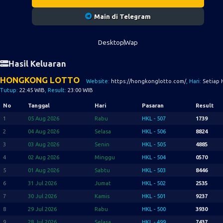
Main di Telegram
Desktop
Wap
Hasil Keluaran
HONGKONG LOTTO
Website:
https://hongkonglotto.com/
, Hari:
Setiap 
Tutup:
22:45 WIB
, Result:
23:00 WIB
No
Tanggal
Hari
Pasaran
Result
1
05 Aug 2026
Rabu
HKL - 507
1739
2
04 Aug 2026
Selasa
HKL - 506
8824
3
03 Aug 2026
Senin
HKL - 505
4885
4
02 Aug 2026
Minggu
HKL - 504
0570
5
01 Aug 2026
Sabtu
HKL - 503
8446
6
31 Jul 2026
Jumat
HKL - 502
2535
7
30 Jul 2026
Kamis
HKL - 501
9237
8
29 Jul 2026
Rabu
HKL - 500
3930
9
28 Jul 2026
Selasa
HKL - 499
7437